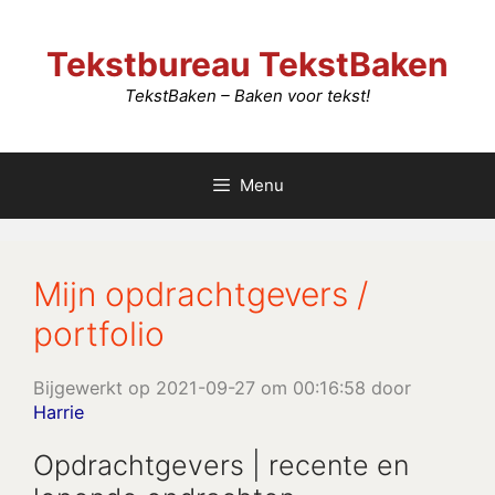
Ga
naar
Tekstbureau TekstBaken
de
inhoud
TekstBaken – Baken voor tekst!
Menu
Mijn opdrachtgevers /
portfolio
Bijgewerkt op 2021-09-27 om 00:16:58 door
Harrie
Opdrachtgevers | recente en