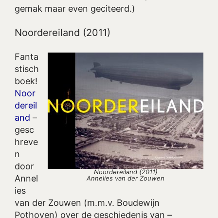
gemak maar even geciteerd.)
Noordereiland (2011)
Fanta
stisch
boek!
Noor
dereil
and
–
gesc
hreve
n
door
Noordereiland (2011)
Annel
Annelies van der Zouwen
ies
van der Zouwen (m.m.v. Boudewijn
Pothoven) over de geschiedenis van –