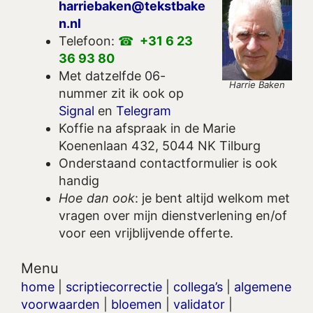
harriebaken@tekstbake
n.nl
Telefoon:
+31 6 23
36 93 80
Met datzelfde 06-
Harrie Baken
nummer zit ik ook op
Signal
en
Telegram
Koffie na afspraak in de Marie
Koenenlaan 432, 5044 NK Tilburg
Onderstaand contactformulier is ook
handig
Hoe dan ook
: je bent altijd welkom met
vragen over mijn dienstverlening en/of
voor een vrijblijvende offerte.
Menu
home
|
scriptiecorrectie
|
collega’s
|
algemene
voorwaarden
|
bloemen
|
validator
|