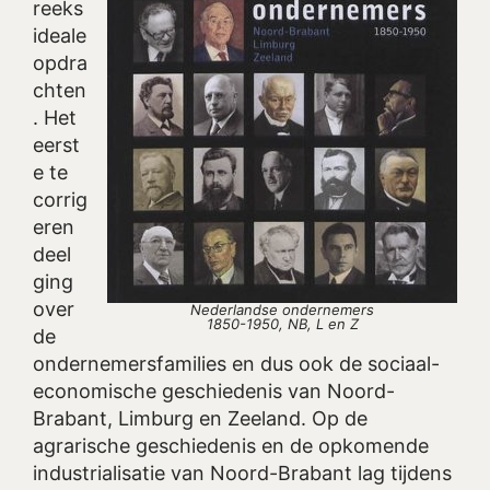
reeks
ideale
opdra
chten
. Het
eerst
e te
corrig
eren
deel
ging
over
Nederlandse ondernemers
1850-1950, NB, L en Z
de
ondernemersfamilies en dus ook de sociaal-
economische geschiedenis van Noord-
Brabant, Limburg en Zeeland. Op de
agrarische geschiedenis en de opkomende
industrialisatie van Noord-Brabant lag tijdens