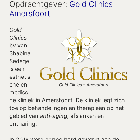
Opdrachtgever:
Gold Clinics
Amersfoort
Gold
Clinics
bv van
Shabina
Sedeqe
is een
esthetis
che en
Gold Clinics – Amersfoort
medisc
he kliniek in Amersfoort. De kliniek legt zich
toe op behandelingen en therapieën op het
gebied van
anti-aging
, afslanken en
ontharing.
In 2018 werd er nog hard gewerkt aan de