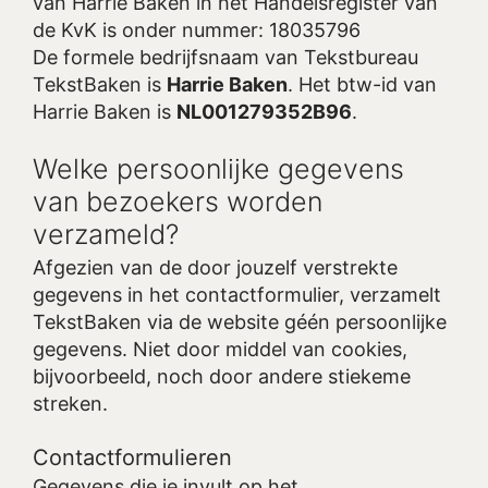
van Harrie Baken in het Handelsregister van
de KvK is onder nummer: 18035796
De formele bedrijfsnaam van Tekstbureau
TekstBaken is
Harrie Baken
. Het btw-id van
Harrie Baken is
NL001279352B96
.
Welke persoonlijke gegevens
van bezoekers worden
verzameld?
Afgezien van de door jouzelf verstrekte
gegevens in het contactformulier, verzamelt
TekstBaken via de website géén persoonlijke
gegevens. Niet door middel van cookies,
bijvoorbeeld, noch door andere stiekeme
streken.
Contactformulieren
Gegevens die je invult op het