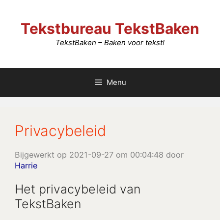
Ga
naar
Tekstbureau TekstBaken
de
inhoud
TekstBaken – Baken voor tekst!
Menu
Privacybeleid
Bijgewerkt op 2021-09-27 om 00:04:48 door
Harrie
Het privacybeleid van
TekstBaken