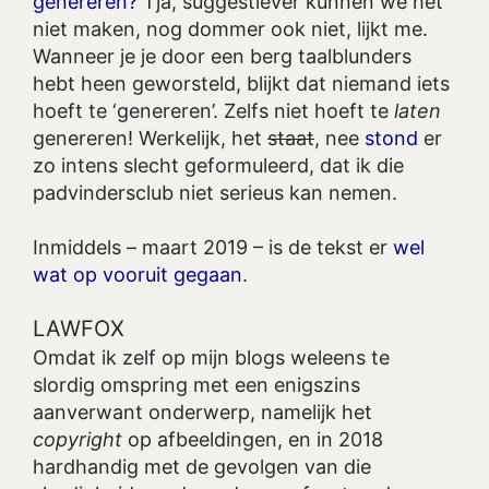
genereren?
Tja, suggestiever kunnen we het
niet maken, nog dommer ook niet, lijkt me.
Wanneer je je door een berg taalblunders
hebt heen geworsteld, blijkt dat niemand iets
hoeft te ‘genereren’. Zelfs niet hoeft te
laten
genereren! Werkelijk, het
staat
, nee
stond
er
zo intens slecht geformuleerd, dat ik die
padvindersclub niet serieus kan nemen.
Inmiddels – maart 2019 – is de tekst er
wel
wat op vooruit gegaan
.
LAWFOX
Omdat ik zelf op mijn blogs weleens te
slordig omspring met een enigszins
aanverwant onderwerp, namelijk het
copyright
op afbeeldingen, en in 2018
hardhandig met de gevolgen van die