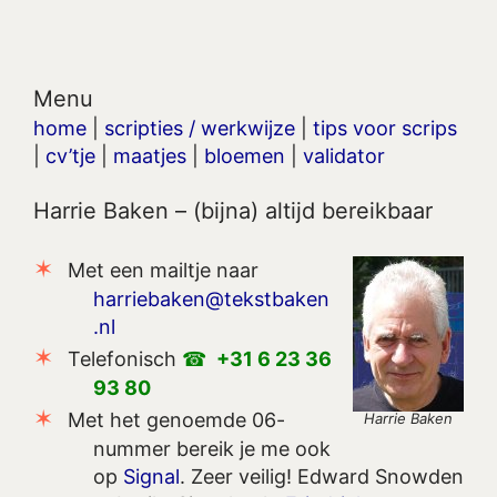
Menu
home
|
scripties / werkwijze
|
tips voor scrips
|
cv’tje
|
maatjes
|
bloemen
|
validator
Harrie Baken – (bijna) altijd bereikbaar
Met een mailtje naar
harriebaken@tekstbaken
.nl
Telefonisch
+31 6 23 36
93 80
Met het genoemde 06-
Harrie Baken
nummer bereik je me ook
op
Signal
. Zeer veilig! Edward Snowden